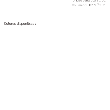
Unidad venta : caja 1 Ud.
3
Volumen : 0.02 M
x Ud.
Colores disponibles :