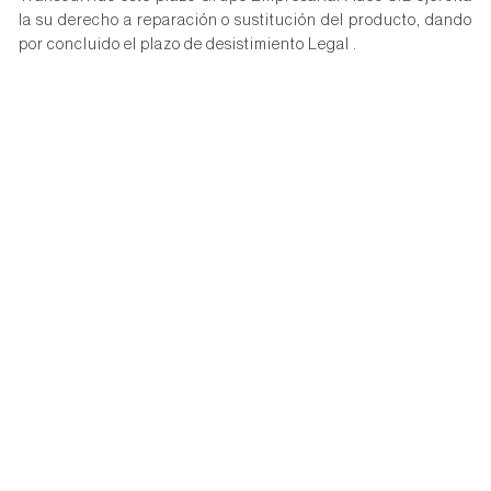
la su derecho a reparación o sustitución del producto, dando
por concluido el plazo de desistimiento Legal .
Este sitio utiliza cookies para facilitar su uso. Si
continúa navegando consideramos que acepta el uso
OK
de cookies.