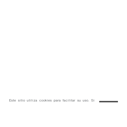
Este sitio utiliza cookies para facilitar su uso. Si
continúa navegando consideramos que acepta el uso
OK
de cookies.
Más información