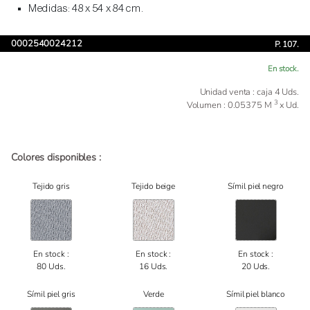
Medidas: 48 x 54 x 84 cm.
0002540024212
P. 107.
En stock.
Unidad venta : caja 4 Uds.
3
Volumen : 0.05375 M
x Ud.
Colores disponibles :
Tejido gris
Tejido beige
Símil piel negro
En stock :
En stock :
En stock :
80 Uds.
16 Uds.
20 Uds.
Símil piel gris
Verde
Símil piel blanco