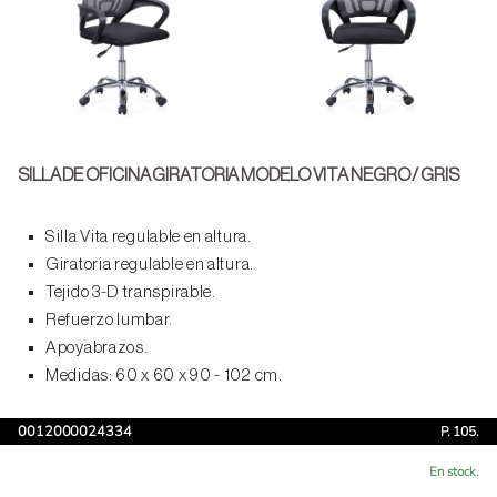
SILLA DE OFICINA GIRATORIA MODELO VITA NEGRO / GRIS
Silla Vita regulable en altura.
Giratoria regulable en altura.
Tejido 3-D transpirable.
Refuerzo lumbar.
Apoyabrazos.
Medidas: 60 x 60 x 90 - 102 cm.
0012000024334
P. 105.
En stock.