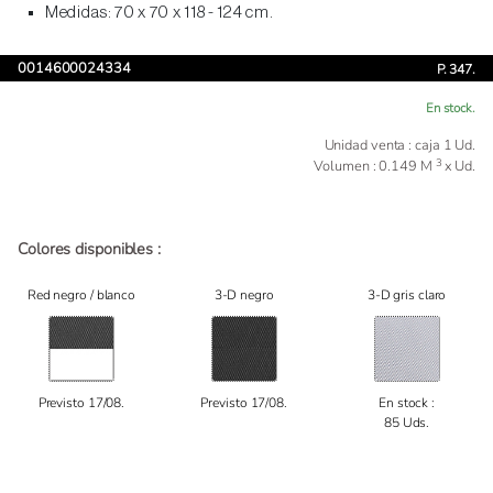
Medidas: 70 x 70 x 118 - 124 cm.
0014600024334
P. 347.
En stock.
Unidad venta : caja 1 Ud.
3
Volumen : 0.149 M
x Ud.
Colores disponibles :
Red negro / blanco
3-D negro
3-D gris claro
Previsto 17/08.
Previsto 17/08.
En stock :
85 Uds.