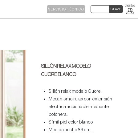
SERVICIO TÉCNICO
SILLÓN RELAX MODELO
CUORE BLANCO
Sillón relax modelo Cuore.
Mecanismo relax con extensión
eléctrica accionable mediante
botonera.
Símil piel color blanco.
Medida ancho 86 cm.