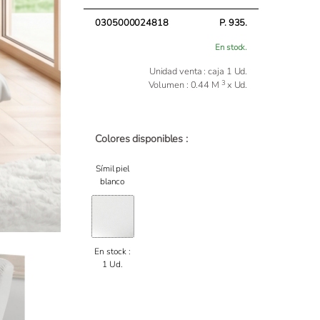
0305000024818
P. 935.
En stock.
Unidad venta : caja 1 Ud.
3
Volumen : 0.44 M
x Ud.
Colores disponibles :
Símil piel
blanco
En stock :
1 Ud.