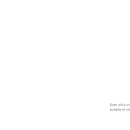
Este sitio u
acepta el u