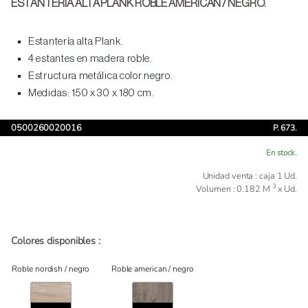
ESTANTERIA ALTA PLANK ROBLE AMERICAN / NEGRO.
Estantería alta Plank.
4 estantes en madera roble.
Estructura metálica color negro.
Medidas: 150 x 30 x 180 cm.
0500260020016
P. 673.
En stock.
Unidad venta : caja 1 Ud.
3
Volumen : 0.182 M
x Ud.
Colores disponibles :
Roble nordish / negro
Roble american / negro