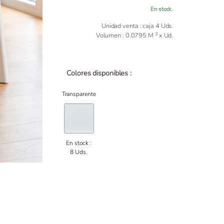
En stock.
Unidad venta : caja 4 Uds.
3
Volumen : 0.0795 M
x Ud.
Colores disponibles :
Transparente
En stock :
8 Uds.