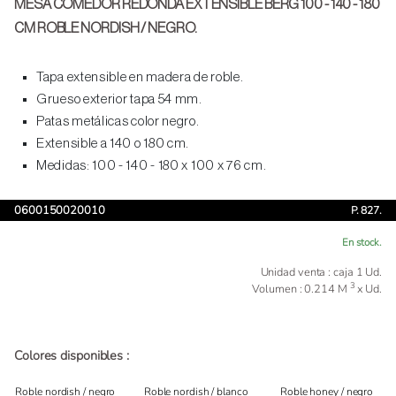
MESA COMEDOR REDONDA EXTENSIBLE BERG 100 - 140 - 180
CM ROBLE NORDISH / NEGRO.
Tapa extensible en madera de roble.
Grueso exterior tapa 54 mm.
Patas metálicas color negro.
Extensible a 140 o 180 cm.
Medidas: 100 - 140 - 180 x 100 x 76 cm.
0600150020010
P. 827.
En stock.
Unidad venta : caja 1 Ud.
3
Volumen : 0.214 M
x Ud.
Colores disponibles :
Roble nordish / negro
Roble nordish / blanco
Roble honey / negro