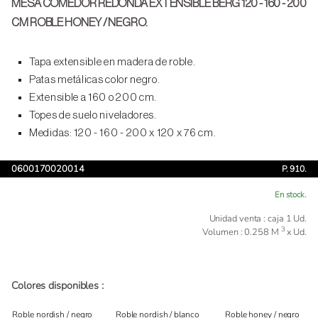
MESA COMEDOR REDONDA EXTENSIBLE BERG 120 - 160 - 200
CM ROBLE HONEY / NEGRO.
Tapa extensible en madera de roble.
Patas metálicas color negro.
Extensible a 160 o 200 cm.
Topes de suelo niveladores.
Medidas: 120 - 160 - 200 x 120 x 76 cm.
0600170020014
P. 910.
En stock.
Unidad venta : caja 1 Ud.
3
Volumen : 0.258 M
x Ud.
Colores disponibles :
Roble nordish / negro
Roble nordish / blanco
Roble honey / negro