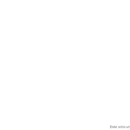
Este sitio u
acepta el u