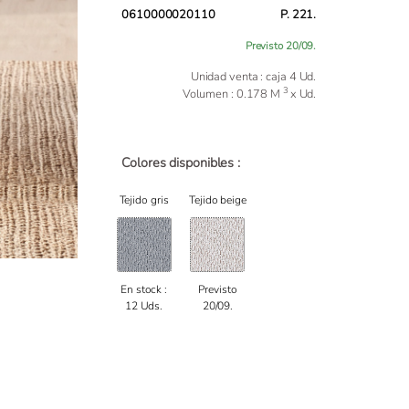
0610000020110
P. 221.
Previsto 20/09.
Unidad venta : caja 4 Ud.
3
Volumen : 0.178 M
x Ud.
Colores disponibles :
Tejido gris
Tejido beige
En stock :
Previsto
12 Uds.
20/09.