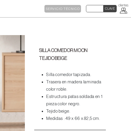
SERVICIO TÉCNICO
SILLA COMEDOR MOON
TEJIDO BEIGE
Silla comedor tapizada.
Trasera en madera laminada
color roble.
Estructura patas soldada en 1
pieza color negro.
Tejido beige.
Medidas : 49 x 66 x 82,5 cm.