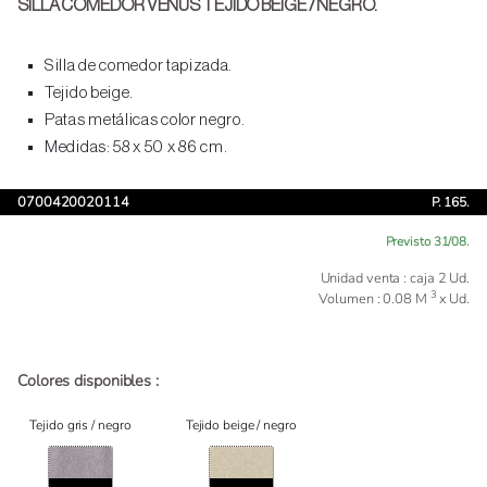
SILLA COMEDOR VENUS TEJIDO BEIGE / NEGRO.
Silla de comedor tapizada.
Tejido beige.
Patas metálicas color negro.
Medidas: 58 x 50 x 86 cm.
0700420020114
P. 165.
Previsto 31/08.
Unidad venta : caja 2 Ud.
3
Volumen : 0.08 M
x Ud.
Colores disponibles :
Tejido gris / negro
Tejido beige / negro