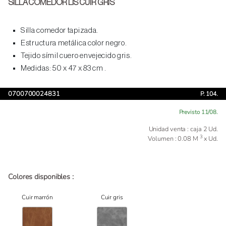
SILLA COMEDOR LIS CUIR GRIS
Silla comedor tapizada.
Estructura metálica color negro.
Tejido símil cuero envejecido gris.
Medidas: 50 x 47 x 83 cm .
0700700024831
P. 104.
Previsto 11/08.
Unidad venta : caja 2 Ud.
3
Volumen : 0.08 M
x Ud.
Colores disponibles :
Cuir marrón
Cuir gris