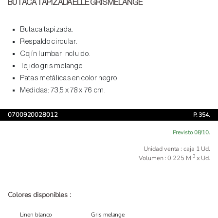
BUTACA TAPIZADA ELLE GRIS MELANGE
Butaca tapizada.
Respaldo circular.
Cojín lumbar incluido.
Tejido gris melange.
Patas metálicas en color negro.
Medidas: 73,5 x 78 x 76 cm.
0700920028012
P. 354.
Previsto 08/10.
Unidad venta : caja 1 Ud.
3
Volumen : 0.225 M
x Ud.
Colores disponibles :
Linen blanco
Gris melange