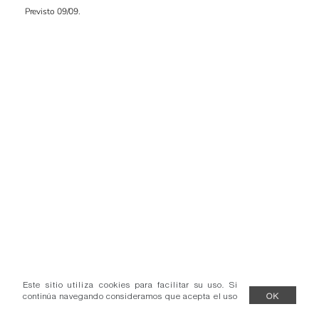
Previsto 09/09.
Este sitio utiliza cookies para facilitar su uso. Si
continúa navegando consideramos que acepta el uso
OK
de cookies.
Más información