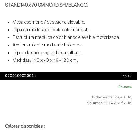
STAND 140 x 70 CM NORDISH / BLANCO.
Mesa escritorio / despacho elevable.
Tapa en madera de roble color nordish.
Estructura metálica color blanco elevable motorizada.
Accionamiento mediante botonera.
Topes de suelo regulable en altura.
Medidas: 140 x 70 x 76 - 120 cm.
0709100020011
P. 532.
En stock.
Unidad venta : caja 1 Ud.
3
Volumen : 0.142 M
x Ud.
Colores disponibles :