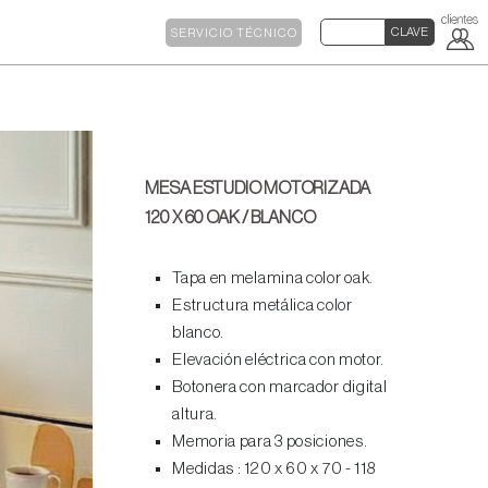
SERVICIO TÉCNICO
MESA ESTUDIO MOTORIZADA
120 X 60 OAK / BLANCO
Tapa en melamina color oak.
Estructura metálica color
blanco.
Elevación eléctrica con motor.
Botonera con marcador digital
altura.
Memoria para 3 posiciones.
Medidas : 120 x 60 x 70 - 118