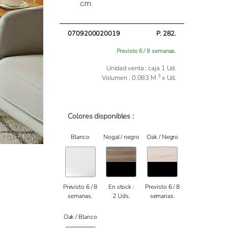
cm.
0709200020019
P. 282.
Previsto 6 / 8 semanas.
Unidad venta : caja 1 Ud.
3
Volumen : 0.083 M
x Ud.
Colores disponibles :
Blanco
Nogal / negro
Oak / Negro
Previsto 6 / 8
En stock :
Previsto 6 / 8
semanas.
2 Uds.
semanas.
Oak / Blanco