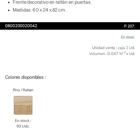
Frente decorativo en rattán en puertas.
Medidas: 60 x 24 x 82 cm.
0800200020042
P. 207.
En stock.
Unidad venta : caja 1 Ud.
3
Volumen : 0.047 M
x Ud.
Colores disponibles :
Pino / Rattan
En stock :
93 Uds.