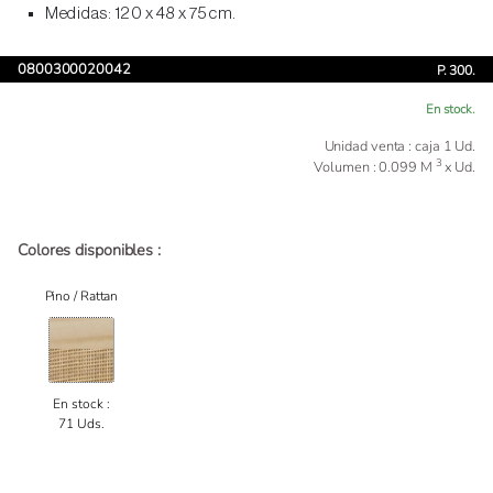
Medidas: 120 x 48 x 75 cm.
0800300020042
P. 300.
En stock.
Unidad venta : caja 1 Ud.
3
Volumen : 0.099 M
x Ud.
Colores disponibles :
Pino / Rattan
En stock :
71 Uds.