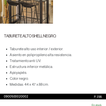
TABURETE ALTO SHELL NEGRO.
Taburete alto uso interior / exterior.
Asiento en polipropileno alta resistencia.
Tratamiento anti UV.
Estructura inferior metálica.
Apoyapiés.
Color negro.
Medidas: 44 x 47 x 88 cm.
0900500020002
P. 158.
En stock.