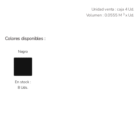
Unidad venta : caja 4 Ud.
3
Volumen : 0.0555 M
x Ud.
Colores disponibles :
Negro
En stock :
8 Uds.