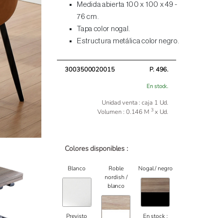
Medida abierta 100 x 100 x 49 -
76 cm.
Tapa color nogal.
Estructura metálica color negro.
3003500020015
P. 496.
En stock.
Unidad venta : caja 1 Ud.
3
Volumen : 0.146 M
x Ud.
Colores disponibles :
Blanco
Roble
Nogal / negro
nordish /
blanco
Previsto
En stock :