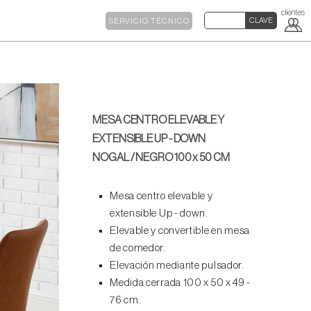
SERVICIO TÉCNICO
MESA CENTRO ELEVABLE Y
EXTENSIBLE UP - DOWN
NOGAL / NEGRO 100 x 50 CM
Mesa centro elevable y
extensible Up - down.
Elevable y convertible en mesa
de comedor.
Elevación mediante pulsador.
Medida cerrada 100 x 50 x 49 -
76 cm.