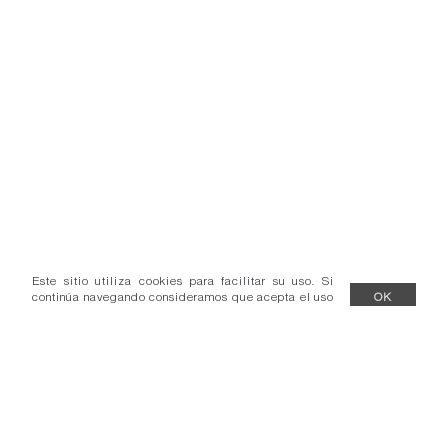
Este sitio utiliza cookies para facilitar su uso. Si
continúa navegando consideramos que acepta el uso
OK
de cookies.
Más información