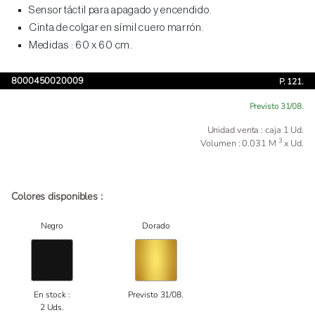
Sensor táctil para apagado y encendido.
Cinta de colgar en símil cuero marrón.
Medidas : 60 x 60 cm.
8000450020009
P. 121.
Previsto 31/08.
Unidad venta : caja 1 Ud.
3
Volumen : 0.031 M
x Ud.
Colores disponibles :
Negro
Dorado
En stock :
Previsto 31/08.
2 Uds.