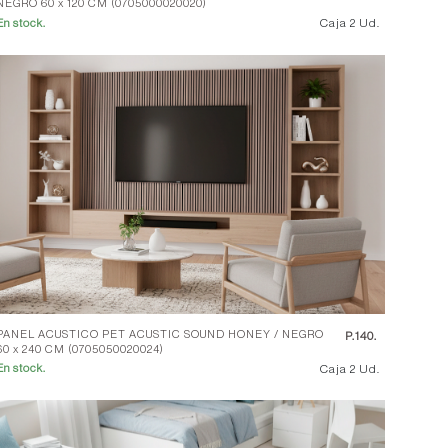
NEGRO 60 x 120 CM (0705000020020)
Caja 2 Ud.
En stock.
PANEL ACUSTICO PET ACUSTIC SOUND HONEY / NEGRO
P.
140.
60 x 240 CM (0705050020024)
Caja 2 Ud.
En stock.