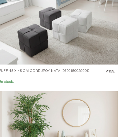
PUFF 45 X 45 CM CORDUROY NATA (0702150029001)
P.
139.
En stock.