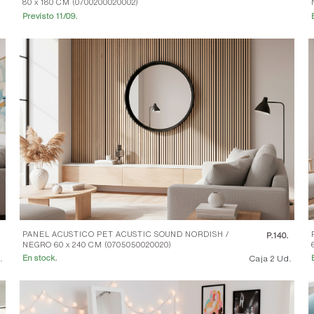
80 x 180 CM (0700200020002)
Previsto 11/09.
PANEL ACUSTICO PET ACUSTIC SOUND NORDISH /
.
P.
140.
NEGRO 60 x 240 CM (0705050020020)
.
Caja 2 Ud.
En stock.