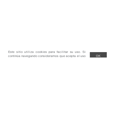
Este sitio utiliza cookies para facilitar su uso. Si
continúa navegando consideramos que acepta el uso
OK
de cookies.
Más información
- Condiciones venta.