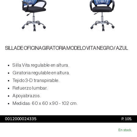
SILLA DE OFICINA GIRATORIA MODELO VITA NEGRO / AZUL
Silla Vita regulable en altura.
Giratoria regulable en altura.
Tejido 3-D transpirable.
Refuerzo lumbar.
Apoyabrazos.
Medidas: 60 x 60 x 90 - 102 cm.
0012000024335
P. 105.
En stock.