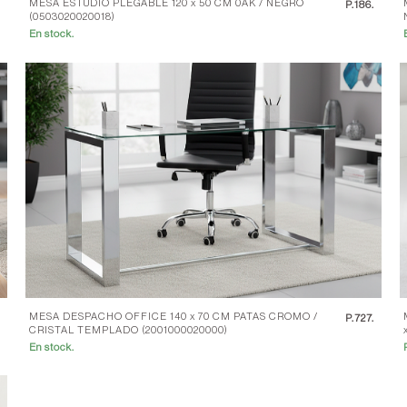
MESA ESTUDIO PLEGABLE 120 x 50 CM 0AK / NEGRO
.
P.
186.
(0503020020018)
En stock.
MESA DESPACHO OFFICE 140 x 70 CM PATAS CROMO /
.
P.
727.
CRISTAL TEMPLADO (2001000020000)
En stock.