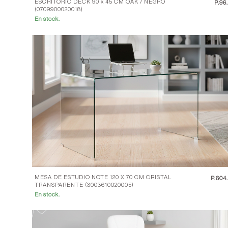
ESCRITORIO DECK 90 x 45 CM OAK / NEGRO
P.
96
(0709900020018)
En stock.
MESA DE ESTUDIO NOTE 120 X 70 CM CRISTAL
P.
604
TRANSPARENTE (3003610020005)
En stock.