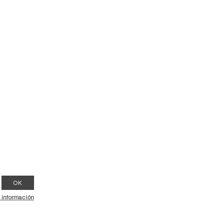
OK
 información