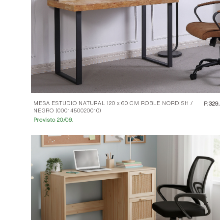
MESA ESTUDIO NATURAL 120 x 60 CM ROBLE NORDISH /
P.
329
NEGRO (0001450020010)
Previsto 20/09.