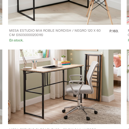
MESA ESTUDIO MIA ROBLE NORDISH / NEGRO 120 X 60
.
P.
163.
CM (0503000020018)
En stock.