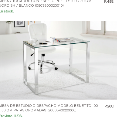
MESA / TOCADOR CON ESPEJO PRETTY 100 x 50 CM
P.
458.
NORDISH / BLANCO (0503800020010)
En stock.
MESA DE ESTUDIO O DESPACHO MODELO BENETTO 100
P.
268.
x 50 CM PATAS CROMADAS (2000840020000)
Previsto 11/08.